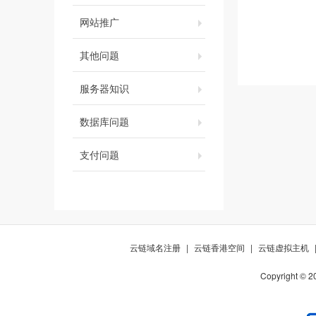
网站推广
其他问题
服务器知识
数据库问题
支付问题
云链域名注册
|
云链香港空间
|
云链虚拟主机
Copyright © 2