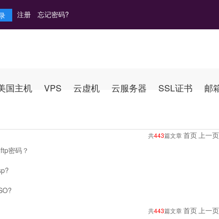
注册
忘记密码?
美国主机
VPS
云虚机
云服务器
SSL证书
邮
首页
上一页
共
443
篇文章
ftp密码？
p?
SO?
首页
上一页
共
443
篇文章