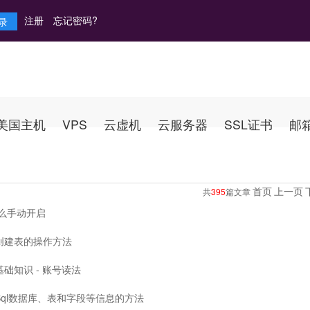
注册
忘记密码?
美国主机
VPS
云虚机
云服务器
SSL证书
邮
首页
上一页
共
395
篇文章
怎么手动开启
L创建表的操作方法
基础知识 - 账号读法
Sql数据库、表和字段等信息的方法