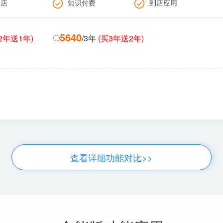
门店
知识付费
到店应用
5640
2年送1年)
/3年
(买3年送2年)
查看详细功能对比>>