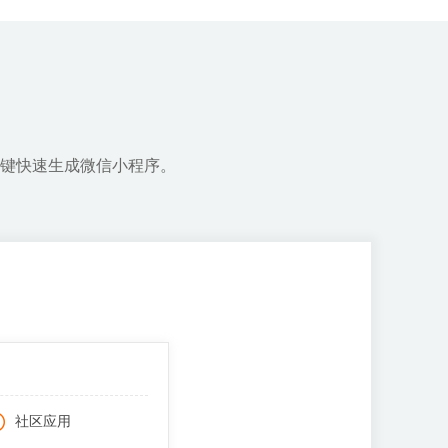
用户免注册登录，商家关联公众号
咨询、下单付款一步到位
键快速生成微信小程序。
社区应用