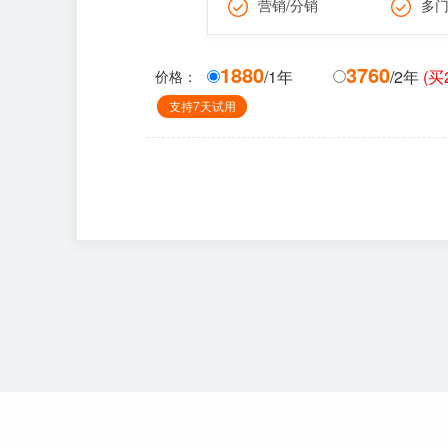
营销/分销
多
1880
3760
/1年
/2年
(买
价格：
支持7天试用