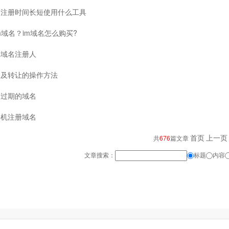
名注册时间长短使用什么工具
m域名？im域名怎么购买?
询域名注册人
售及转让的操作方法
询过期的域名
手机注册域名
首页
上一页
共
676
篇文章
文章搜索：
标题
内容