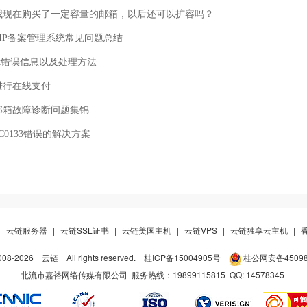
我现在购买了一定容量的邮箱，以后还可以扩容吗？
与IP备案管理系统常见问题总结
.net错误信息以及处理方法
进行在线支付
邮箱故障诊断问题集锦
00C0133错误的解决方案
|
云链服务器
|
云链SSL证书
|
云链美国主机
|
云链VPS
|
云链独享云主机
|
008-
2026
云链
All rights reserved.
桂ICP备15004905号
桂公网安备450981
北流市嘉裕网络传媒有限公司 服务热线：19899115815 QQ:
14578345