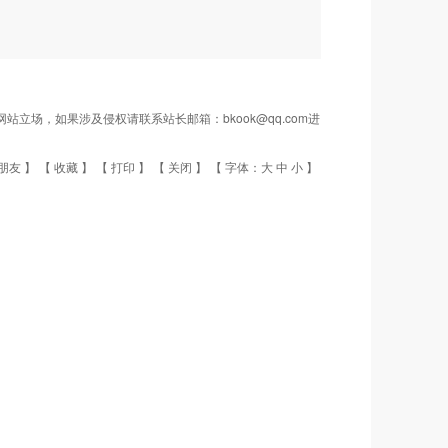
场，如果涉及侵权请联系站长邮箱：bkook@qq.com进
朋友
】 【
收藏
】 【
打印
】 【
关闭
】 【 字体：
大
中
小
】