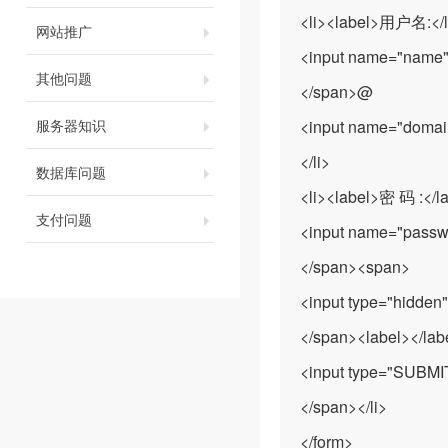
<li><label>用户名:</
网站推广
<input name="name" t
其他问题
</span>@
服务器知识
<input name="domain"
</li>
数据库问题
<li><label>密 码 :</l
支付问题
<input name="passwd
</span><span>
<input type="hidde
</span><label></la
<input type="SUBMIT
</span></li>
</form>