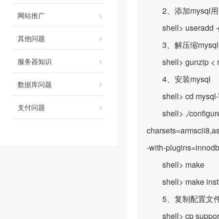
2、添加mysql用
网站推广
shell> useradd -g
其他问题
3、解压缩mysql-vers
服务器知识
shell> gunzip < mys
4、安装mysql
数据库问题
shell> cd mysql
支付问题
shell> ./configure -
charsets=armscii8,as
-with-plugins=innod
shell> make
shell> make insta
5、复制配置文
shell> cp support-f