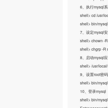
6、执行mysql
shell> cd /usr/loc
shell> bin/mysql_i
7、设定mysql安装
shell> chown -R 
shell> chgrp -R m
8、启动mysql
shell> /usr/local/m
9、设置root密码
shell> bin/mysqlad
10、登录mysql
shell> bin/mysql -