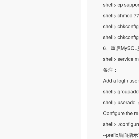
shell> cp support-fi
shell> chmod 777 /
shell> chkconfig 
shell> chkconfig -
6、重启MySQL
shell> service mys
备注：
Add a login user
shell> groupadd 
shell> useradd -g
Configure the re
shell> ./configure -
--prefix后面