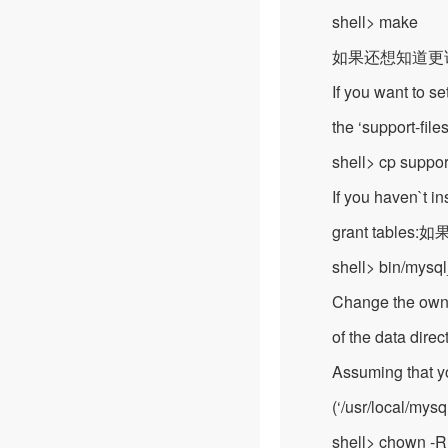
shell> make
如果还想知道更详细的con
If you want to set u
the ‘support-fi
shell> cp support-f
If you haven`t ins
grant table
shell> bin/mysql_i
Change the ownersh
of the data director
Assuming that you ar
(‘/usr/local/m
shell> chown -R 