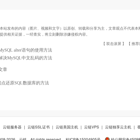
本站发布的内容（图片、视频和文字）以原创、转载和分享为主，文章观点不代表本网站立
提供相关证据，一经查实，将立刻删除涉嫌侵权内容。
【 双击滚屏 】 【
推荐
MySQL alter语句的使用方法
解决MySQL中文乱码的方法
文章
间点还原SQL数据库的方法
|
云链服务器
|
云链SSL证书
|
云链美国主机
|
云链VPS
|
云链独享云主机
|
008-
2026
云链
All rights reserved.
桂ICP备15004905号
桂公网安备450981