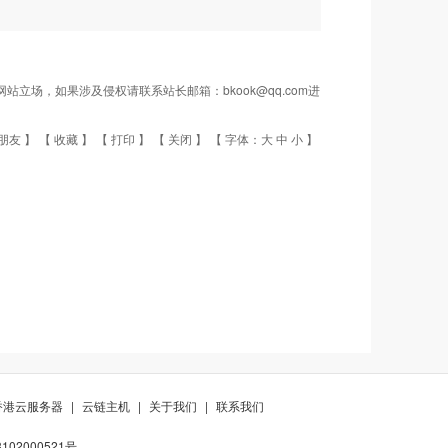
场，如果涉及侵权请联系站长邮箱：bkook@qq.com进
朋友
】 【
收藏
】 【
打印
】 【
关闭
】 【 字体：
大
中
小
】
香港云服务器
|
云链主机
|
关于我们
|
联系我们
02000521号