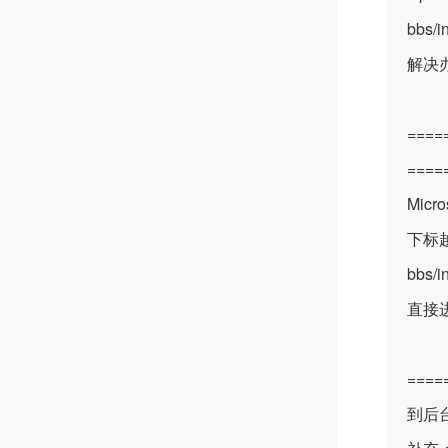
bbs/i
解决
====
===
Micr
下标越界:
bbs/
直接
===
到后