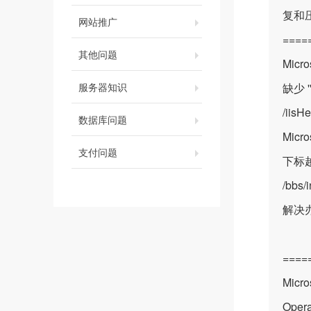
复和
网站推广
====
其他问题
Micr
服务器知识
缺少 ''
/iis
数据库问题
Micr
支付问题
下标越界:
/bbs/
解决
====
Micro
Oper