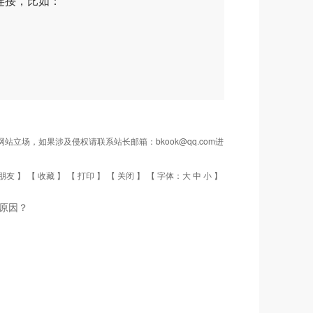
连接，比如：
场，如果涉及侵权请联系站长邮箱：bkook@qq.com进
朋友
】 【
收藏
】 【
打印
】 【
关闭
】 【 字体：
大
中
小
】
么原因？