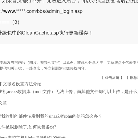
：如果首页都打不开，无法进入后台，可以寻找直接登陆后台的
p://www.
*****.com/bbs/admin_login.asp
=====（3）
级包中的CleanCache.asp执行更新缓存！
本站发布的内容（图片、视频和文字）以原创、转载和分享为主，文章观点不代表本网站立
提供相关证据，一经查实，将立刻删除涉嫌侵权内容。
【 双击滚屏 】 【
推荐
中文域名设置方法介绍
主机access数据库（mdb文件）无法上传，而其他文件却可以上传，是什
文章
我收到的邮件转发到我的sina或者sohu的信箱怎么办？
文件被误删除了,如何恢复备份?
inux虚拟主机用php发送邮件的例子