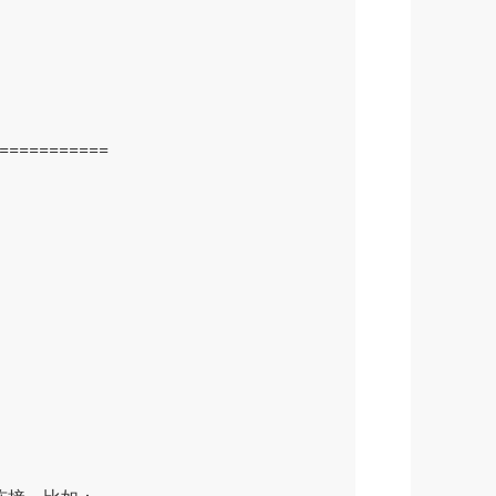
===========