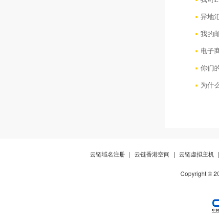
异地
我的
电子商
你们
为什
云链域名注册
|
云链香港空间
|
云链虚拟主机
Copyright © 2