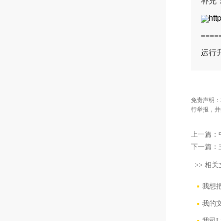
补充
htt
===
运行升
免责声明：
行举报，并
上一篇：
下一篇：
>> 相关
我想把
我的
我司L