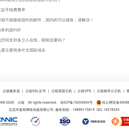
汇款手续费费率
邮箱不能接收国外的邮件，国内的可以接收，请解决！
务利器PHP
的空间支持多少人在线，限制流量吗？
么要注册简体中文国际域名
|
云链服务器
|
云链SSL证书
|
云链美国主机
|
云链VPS
|
云链独享云主机
|
008-
2026
云链
All rights reserved.
桂ICP备15004905号
桂公网安备450981
北流市嘉裕网络传媒有限公司 服务热线：19899115815 QQ:
14578345