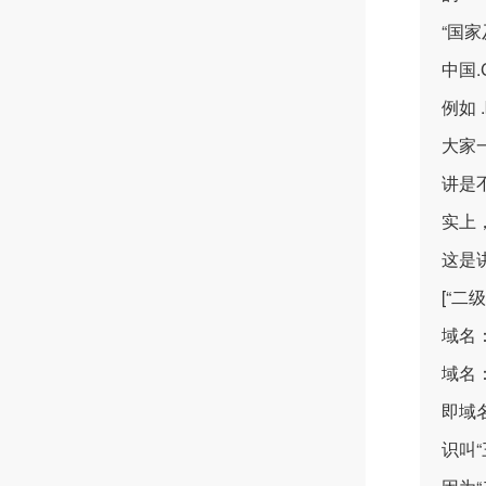
“国家
中国.C
例如 .bj
大家
讲是
实上
这是
[“二
域名：s
域名：s
即域名
识叫