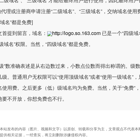
“二级域名”、“三级域名”才能给最终用户进行使用，因此最终用户也只
C的代理或注册商申请注册“二级域名”、“三级域名”，交纳域名使用
级域名”都是免费]
文首提到留言，域名：
http://logo.so.163.com
已是一个“四级域
四级域名”权限。当然，“四级域名”都是免费。
“级”数准确表述是从右边数过来，小数点位数而得出称谓的。级数
几级。普通用户无权限可以“使用顶级域名”或者“使用一级域名”，只
名使用费。之后更多（低）级域名均为免费。当然，关于“免费”
他要不开放，你想免费也不行。
本站发布的内容（图片、视频和文字）以原创、转载和分享为主，文章观点不代表本网站立
提供相关证据，一经查实，将立刻删除涉嫌侵权内容。