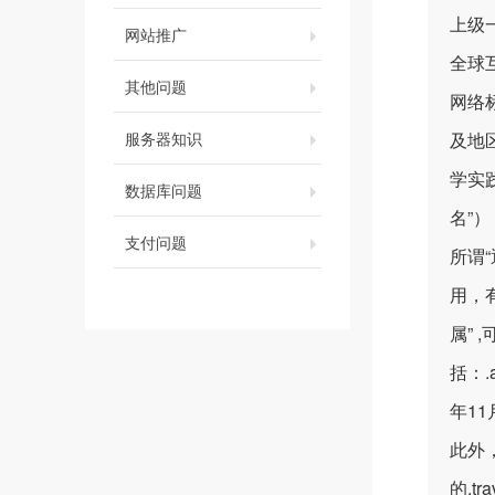
上级
网站推广
全球
其他问题
网络
服务器知识
及地区
学实
数据库问题
名”）
支付问题
所谓“
用，有
属” 
括：.
年11
此外，
的.tr