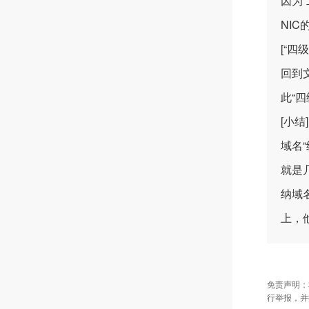
因为
NI
[“四
回到
此“
[小结]
域名
就是
纳域
上，
免责声明：
行举报，并