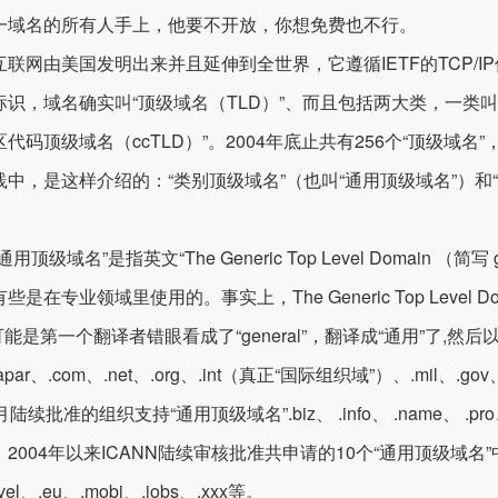
一域名的所有人手上，他要不开放，你想免费也不行。
互联网由美国发明出来并且延伸到全世界，它遵循IETF的TCP/I
标识，域名确实叫“顶级域名（TLD）”、而且包括两大类，一类叫“
代码顶级域名（ccTLD）”。2004年底止共有256个“顶级域名”，其
践中，是这样介绍的：“类别顶级域名”（也叫“通用顶级域名”）和
通用顶级域名”是指英文“The Generic Top Level Domain 
些是在专业领域里使用的。事实上，The Generic Top Level D
,可能是第一个翻译者错眼看成了“general”，翻译成“通用”了,
apar、.com、.net、.org、.int（真正“国际组织域”）、.mil、.
月陆续批准的组织支持“通用顶级域名”.biz、 .info、 .name、 .pro、 
2004年以来ICANN陆续审核批准共申请的10个“通用顶级域名
avel、.eu、.mobi、.jobs、.xxx等。