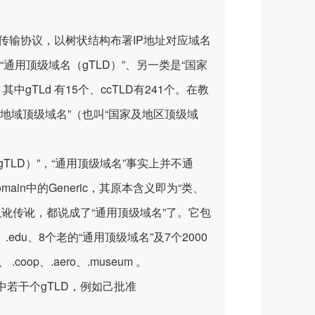
P传输协议，以树状结构布署IP地址对应域名
通用顶级域名（gTLD）”、另一类是“国家
中gTLd 有15个、ccTLD有241个。在教
“地域顶级域名”（也叫“国家及地区顶级域
（简写 gTLD）”，“通用顶级域名”事实上并不通
omain中的Generic，其原本含义即为“类、
然后以讹传讹，都说成了“通用顶级域名”了。它包
gov、.edu、8个老的“通用顶级域名”及7个2000
.coop、.aero、.museum 。
”中若干个gTLD，例如己批准