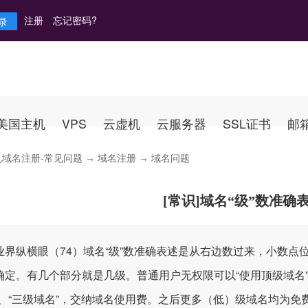
注册
忘记密码?
美国主机
VPS
云虚机
云服务器
SSL证书
邮
机域名注册-常见问题
→
域名注册
→ 域名问题
[常识]域名“级”数准确
业界纵横眼（74）域名“级”数准确表述是从右边数过来，小数点位
确定。有几个部分就是几级。普通用户无权限可以“使用顶级域名”
”、“三级域名”，交纳域名使用费。之后更多（低）级域名均为免