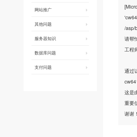
[Micr
网站推广
'cw64
其他问题
/asp
服务器知识
请帮
工程
数据库问题
支付问题
通过访问
cw641
这是
重要
谢谢