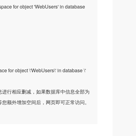
space for object 'WebUsers' in database
ect \'WebUsers\' in database \'
息进行相应删减，如果数据库中信息全部为
等您额外增加空间后，网页即可正常访问。