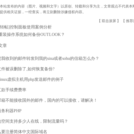
本站发布的内容（图片、视频和文字）以原创、转载和分享为主，文章观点不代表本网站立
提供相关证据，一经查实，将立刻删除涉嫌侵权内容。
【 双击滚屏 】 【
推荐
[转帖]控制面板使用案例分析
重装操作系统如何备份OUTLOOK？
文章
我收到的邮件转发到我的sina或者sohu的信箱怎么办？
文件被误删除了,如何恢复备份?
inux虚拟主机用php发送邮件的例子
汇款手续费费率
邮箱不能接收国外的邮件，国内的可以接收，请解决！
务利器PHP
的空间支持多少人在线，限制流量吗？
么要注册简体中文国际域名