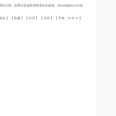
场，如果涉及侵权请联系站长邮箱：bkook@qq.com进
朋友
】 【
收藏
】 【
打印
】 【
关闭
】 【 字体：
大
中
小
】