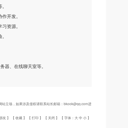
等。
协作开发。
学习资源。
验。
服务器、在线聊天室等。
场，如果涉及侵权请联系站长邮箱：bkook@qq.com进
朋友
】 【
收藏
】 【
打印
】 【
关闭
】 【 字体：
大
中
小
】