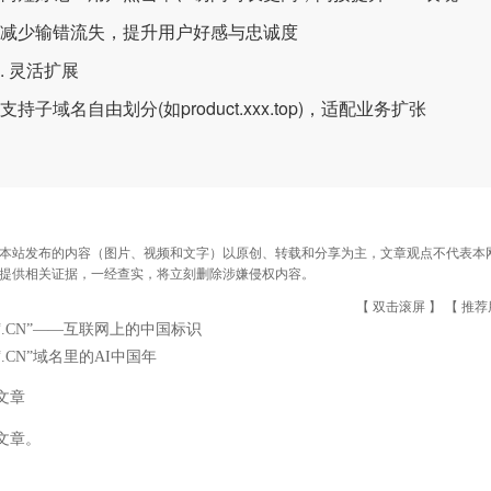
减少输错流失，提升用户好感与忠诚度
 灵活扩展
持子域名自由划分(如product.xxx.top)，适配业务扩张
本站发布的内容（图片、视频和文字）以原创、转载和分享为主，文章观点不代表本网站立
提供相关证据，一经查实，将立刻删除涉嫌侵权内容。
【 双击滚屏 】 【
推荐
“.CN”——互联网上的中国标识
“.CN”域名里的AI中国年
文章
文章。