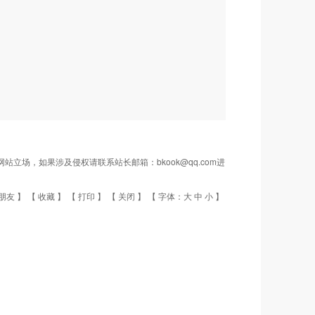
场，如果涉及侵权请联系站长邮箱：bkook@qq.com进
朋友
】 【
收藏
】 【
打印
】 【
关闭
】 【 字体：
大
中
小
】