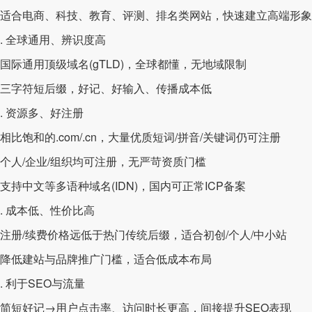
适合电商、科技、教育、评测、排名类网站，快速建立高端形象
 全球通用、辨识度高
国际通用顶级域名(gTLD)，全球都懂，无地域限制
三字符短后缀，好记、好输入、传播成本低
 资源多、好注册
比饱和的.com/.cn，大量优质短词/拼音/关键词仍可注册
个人/企业/组织均可注册，无严苛资质门槛
支持中文等多语种域名(IDN)，国内可正常ICP备案
 成本低、性价比高
注册/续费价格远低于热门传统后缀，适合初创/个人/中小站
降低建站与品牌推广门槛，适合低成本布局
 利于SEO与流量
简短好记→用户点击率、访问时长更高，间接提升SEO表现