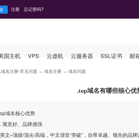
注册
忘记密码?
美国主机
VPS
云虚机
云服务器
SSL证书
邮
机域名注册-常见问题
→
域名注册
→ 域名问题
.top域名有哪些核心优
op域名核心优势
 寓意好、品牌感强
英文=顶级/顶尖/高端，中文谐音“突破”，自带卓越、领先的品牌