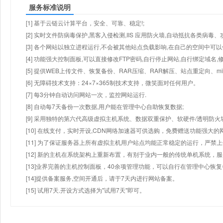
服务标准说明
[1] 基于云链云计算平台，安全、可靠、稳定!;
[2] 实时文件防病毒保护,黑客入侵检测,IIS 应用防火墙,自动抵抗各类病毒、
[3] 各个网站以独立进程运行,不会被其他站点负载影响,在自己的空间中可以使用
[4] 功能强大控制面板,可以直接修改FTP密码,自行停止网站,自行绑定域名,
[5] 提供WEB上传文件、恢复备份、RAR压缩、RAR解压、站点重定向
[6] 无障碍技术支持：24×7×365制技术支持，微笑面对任何用户。
[7] 每3分钟自动访问网站一次，监控网站运行.
[8] 自动每7天备份一次数据,用户能在管理中心自助恢复数据;
[9] 采用独特的第六代高级虚拟主机系统、数据双重保护、软硬件/透明防火
[10] 在线支付，实时开设,CDN网络加速器可供选购，免费赠送功能强大
[11] 为了保证服务器上所有虚拟主机用户站点均能正常稳定的运行，严禁上
[12] 新的主机在系统架构上重新布置，有别于业内一般的传统单机系统，
[13]业界完善的主机控制面板，40余项管理功能，可以自行在管理中心恢
[14]提供备案服务,空间开通后，请于7天内进行网站备案。
[15] 试用7天.开设方式选择为"试用7天"即可。